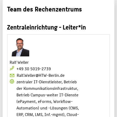
Team des Rechenzentrums
BELIEBTE SEITEN
PORTALE
Zentraleinrichtung - Leiter*in
INTERN
SERVICE
Ralf Weller
+49 30 5019-2739
Ralf.Weller@HTW-Berlin.de
zentraler IT-Dienstleister, Betrieb
der Kommunikationsinfrastruktur,
Betrieb Campus-weiter IT-Dienste
(ePayment, eForms, Workflow-
Automation) und -Lösungen (CMS,
ERP, CRM, LMS, Inf.-mgmt), Cloud-